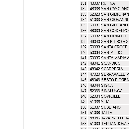
131
48037
RUFINA
132
48038
SAN CASCIANO
133
52028
SAN GIMIGNA
134
51033
SAN GIOVANNI
135
50031
SAN GIULIANO
136
48039
SAN GODENZO
137
50032
SAN MINIATO
138
48040
SAN PIERO A 
139
50033
SANTA CROCE
140
50034
SANTA LUCE
141
50035
SANTA MARIA 
142
48041
SCANDICCI
143
48042
SCARPERIA
144
47020
SERRAVALLE P
145
48043
SESTO FIORE
146
48044
SIGNA
147
52033
SINALUNGA
148
52034
SOVICILLE
149
51036
STIA
150
51037
SUBBIANO
151
51038
TALLA
152
48045
TAVARNELLE V
153
51039
TERRANUOVA B