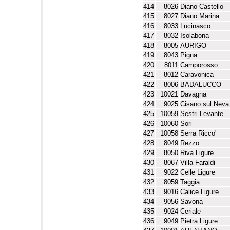
414
8026
Diano Castello
415
8027
Diano Marina
416
8033
Lucinasco
417
8032
Isolabona
418
8005
AURIGO
419
8043
Pigna
420
8011
Camporosso
421
8012
Caravonica
422
8006
BADALUCCO
423
10021
Davagna
424
9025
Cisano sul Neva
425
10059
Sestri Levante
426
10060
Sori
427
10058
Serra Ricco'
428
8049
Rezzo
429
8050
Riva Ligure
430
8067
Villa Faraldi
431
9022
Celle Ligure
432
8059
Taggia
433
9016
Calice Ligure
434
9056
Savona
435
9024
Ceriale
436
9049
Pietra Ligure