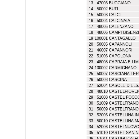
13
47003
BUGGIANO
14
50002
BUTI
15
50003
CALCI
16
50004
CALCINAIA
17
48005
CALENZANO
18
48006
CAMPI BISENZ
19
100001
CANTAGALLO
20
50005
CAPANNOLI
21
46007
CAPANNORI
22
51006
CAPOLONA
23
48008
CAPRAIA E LIM
24
100002
CARMIGNANO
25
50007
CASCIANA TE
26
50008
CASCINA
27
52004
CASOLE D`ELS
28
48010
CASTELFIORE
29
51008
CASTEL FOCO
30
51009
CASTELFRANC
31
50009
CASTELFRANC
32
52005
CASTELLINA IN
33
50010
CASTELLINA M
34
52006
CASTELNUOVO
35
51010
CASTEL SAN N
36
51011
CASTIGLION F