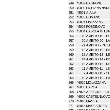
249
45002
BAGNONE
250
45009
LICCIANA NARD
251
45001
AULLA
252
45005
COMANO
253
45007
FIVIZZANO
254
45008
FOSDINOVO
255
45004
CASOLA IN LU
256
10
AMBITO 10 - P
257
20
AMBITO 20 - L
258
21
AMBITO - INT
259
16
AMBITO 16 - E
260
12
AMBITO 12 - L
261
14
AMBITO 14 - B
262
15
AMBITO 15 - 
263
11
AMBITO 11 - L
264
9
AMBITO 11 - C
265
19
AMBITO 19 - 
266
46020
MOLAZZANA
267
46003
BARGA
268
47023
ABETONE - CU
269
46009
CASTELNUOVO
270
45010
MASSA
271
46018
MASSAROSA