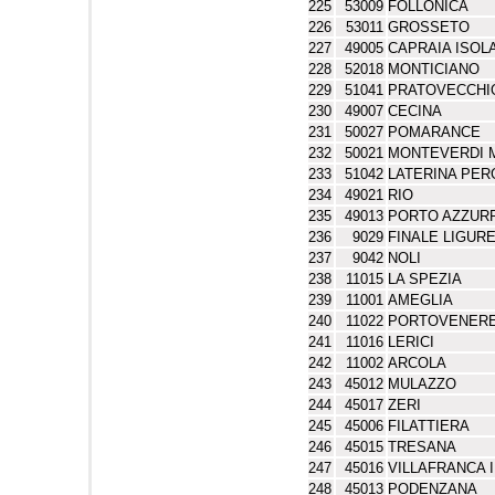
225
53009
FOLLONICA
226
53011
GROSSETO
227
49005
CAPRAIA ISOL
228
52018
MONTICIANO
229
51041
PRATOVECCHI
230
49007
CECINA
231
50027
POMARANCE
232
50021
MONTEVERDI 
233
51042
LATERINA PER
234
49021
RIO
235
49013
PORTO AZZUR
236
9029
FINALE LIGUR
237
9042
NOLI
238
11015
LA SPEZIA
239
11001
AMEGLIA
240
11022
PORTOVENER
241
11016
LERICI
242
11002
ARCOLA
243
45012
MULAZZO
244
45017
ZERI
245
45006
FILATTIERA
246
45015
TRESANA
247
45016
VILLAFRANCA 
248
45013
PODENZANA