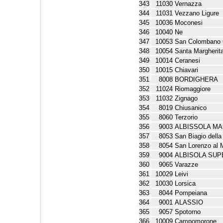
343
11030
Vernazza
344
11031
Vezzano Ligure
345
10036
Moconesi
346
10040
Ne
347
10053
San Colombano C
348
10054
Santa Margherita
349
10014
Ceranesi
350
10015
Chiavari
351
8008
BORDIGHERA
352
11024
Riomaggiore
353
11032
Zignago
354
8019
Chiusanico
355
8060
Terzorio
356
9003
ALBISSOLA MA
357
8053
San Biagio dell
358
8054
San Lorenzo al 
359
9004
ALBISOLA SUP
360
9065
Varazze
361
10029
Leivi
362
10030
Lorsica
363
8044
Pompeiana
364
9001
ALASSIO
365
9057
Spotorno
366
10009
Campomorone