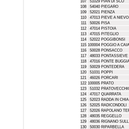
107
51029
PIAN DI SCO`
108
54040
PIEGARO
109
52021
PIENZA
110
47013
PIEVE A NIEV
111
50026
PISA
112
47014
PISTOIA
113
47015
PITEGLIO
114
52022
POGGIBONSI
115
100004
POGGIO A CAI
116
50028
PONSACCO
117
48033
PONTASSIEVE
118
47016
PONTE BUGGI
119
50029
PONTEDERA
120
51031
POPPI
121
46026
PORCARI
122
100005
PRATO
123
51032
PRATOVECCHI
124
47017
QUARRATA
125
52023
RADDA IN CHIA
126
52025
RADICONDOLI
127
52026
RAPOLANO TE
128
48035
REGGELLO
129
48036
RIGNANO SUL
130
50030
RIPARBELLA