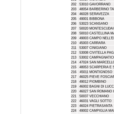
202
53010
GAVORRANO
203
48054
BARBERINO T
204
46028
SERAVEZZA
205
49001
BIBBONA
206
53023
SCANSANO
207
50020
MONTESCUDA
208
50010
CASTELLINA M
209
49003
CAMPO NELL'E
210
45003
CARRARA
211
53007
CINIGIANO
212
53008
CIVITELLA PA
213
53002
CAMPAGNATIC
214
47024
SAN MARCELLO
215
48053
SCARPERIA E 
216
45011
MONTIGNOSO
217
46025
PIEVE FOSCIA
218
49012
PIOMBINO
219
46002
BAGNI DI LUC
220
46027
SAN ROMANO 
221
50037
VECCHIANO
222
46031
VAGLI SOTTO
223
46024
PIETRASANTA
224
49002
CAMPIGLIA MA