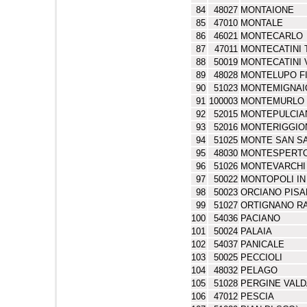
84
48027
MONTAIONE
85
47010
MONTALE
86
46021
MONTECARLO
87
47011
MONTECATINI
88
50019
MONTECATINI 
89
48028
MONTELUPO F
90
51023
MONTEMIGNAI
91
100003
MONTEMURLO
92
52015
MONTEPULCIA
93
52016
MONTERIGGIO
94
51025
MONTE SAN S
95
48030
MONTESPERTO
96
51026
MONTEVARCHI
97
50022
MONTOPOLI IN
98
50023
ORCIANO PIS
99
51027
ORTIGNANO R
100
54036
PACIANO
101
50024
PALAIA
102
54037
PANICALE
103
50025
PECCIOLI
104
48032
PELAGO
105
51028
PERGINE VAL
106
47012
PESCIA