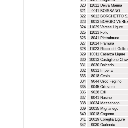
320
11012
Deiva Marina
321
9011
BOISSANO
322
9012
BORGHETTO S
323
9013
BORGIO VEREZ
324
11029
Varese Ligure
325
11013
Follo
326
8041
Pietrabruna
327
11014
Framura
328
11023
Ricco' del Golfo
329
10011
Casarza Ligure
330
10013
Castiglione Chi
331
8030
Dolcedo
332
8031
Imperia
333
8018
Cesio
334
9044
Orco Feglino
335
9045
Ortovero
336
9028
Erli
337
9041
Nasino
338
10034
Mezzanego
339
10035
Mignanego
340
10018
Cogorno
341
10019
Coreglia Ligure
342
9030
Garlenda