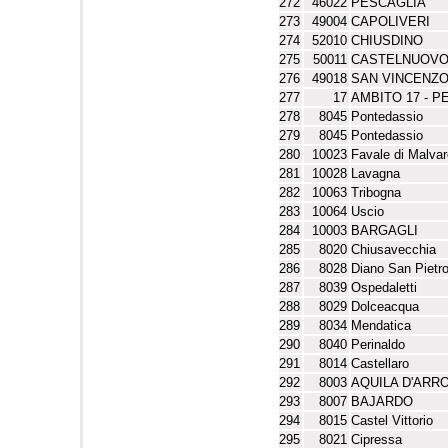
272
46022
PESCAGLIA
273
49004
CAPOLIVERI
274
52010
CHIUSDINO
275
50011
CASTELNUOVO 
276
49018
SAN VINCENZ
277
17
AMBITO 17 - 
278
8045
Pontedassio
279
8045
Pontedassio
280
10023
Favale di Malva
281
10028
Lavagna
282
10063
Tribogna
283
10064
Uscio
284
10003
BARGAGLI
285
8020
Chiusavecchia
286
8028
Diano San Pietr
287
8039
Ospedaletti
288
8029
Dolceacqua
289
8034
Mendatica
290
8040
Perinaldo
291
8014
Castellaro
292
8003
AQUILA D'ARR
293
8007
BAJARDO
294
8015
Castel Vittorio
295
8021
Cipressa