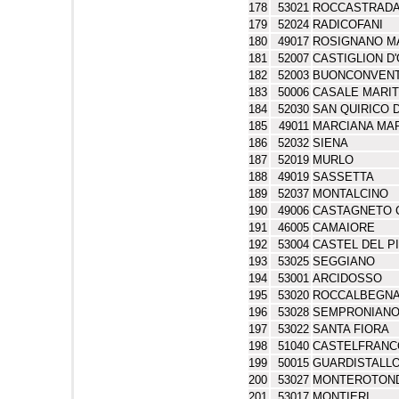
178
53021
ROCCASTRAD
179
52024
RADICOFANI
180
49017
ROSIGNANO M
181
52007
CASTIGLION D
182
52003
BUONCONVEN
183
50006
CASALE MARI
184
52030
SAN QUIRICO 
185
49011
MARCIANA MA
186
52032
SIENA
187
52019
MURLO
188
49019
SASSETTA
189
52037
MONTALCINO
190
49006
CASTAGNETO 
191
46005
CAMAIORE
192
53004
CASTEL DEL P
193
53025
SEGGIANO
194
53001
ARCIDOSSO
195
53020
ROCCALBEGN
196
53028
SEMPRONIAN
197
53022
SANTA FIORA
198
51040
CASTELFRANCO
199
50015
GUARDISTALL
200
53027
MONTEROTOND
201
53017
MONTIERI