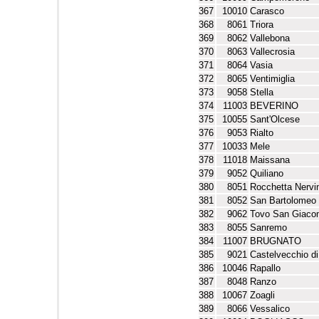
367
10010
Carasco
368
8061
Triora
369
8062
Vallebona
370
8063
Vallecrosia
371
8064
Vasia
372
8065
Ventimiglia
373
9058
Stella
374
11003
BEVERINO
375
10055
Sant'Olcese
376
9053
Rialto
377
10033
Mele
378
11018
Maissana
379
9052
Quiliano
380
8051
Rocchetta Nervi
381
8052
San Bartolomeo 
382
9062
Tovo San Giac
383
8055
Sanremo
384
11007
BRUGNATO
385
9021
Castelvecchio d
386
10046
Rapallo
387
8048
Ranzo
388
10067
Zoagli
389
8066
Vessalico