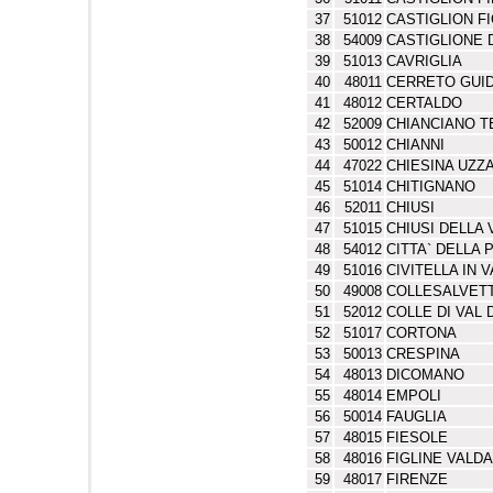
37
51012
CASTIGLION F
38
54009
CASTIGLIONE 
39
51013
CAVRIGLIA
40
48011
CERRETO GUID
41
48012
CERTALDO
42
52009
CHIANCIANO 
43
50012
CHIANNI
44
47022
CHIESINA UZZ
45
51014
CHITIGNANO
46
52011
CHIUSI
47
51015
CHIUSI DELLA
48
54012
CITTA` DELLA 
49
51016
CIVITELLA IN 
50
49008
COLLESALVETT
51
52012
COLLE DI VAL 
52
51017
CORTONA
53
50013
CRESPINA
54
48013
DICOMANO
55
48014
EMPOLI
56
50014
FAUGLIA
57
48015
FIESOLE
58
48016
FIGLINE VALD
59
48017
FIRENZE