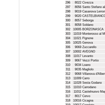
296
8022
Civezza
297
8056
Santo Stefano a
298
9019
Casanova Lerro
299
9020
CASTELBIANC
300
8057
Seborga
301
8058
Soldano
302
10005
BORZONASCA
303
11019
Monterosso al M
304
11021
Pignone
305
10025
Genova
306
9069
Zuccarello
307
10002
AVEGNO
308
11017
Levanto
309
9067
Vezzi Portio
310
9034
Loano
311
9035
Magliolo
312
9068
Villanova d'Albe
313
11009
Carro
314
11028
Sesta Godano
315
11010
Carrodano
316
11011
Castelnuovo Ma
317
8017
Cervo
318
10016
Cicagna
319
10017
Cogoleto