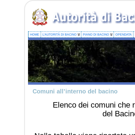
HOME
L’AUTORITÀ DI BACINO
PIANO DI BACINO
OPENDATA
Comuni all’interno del bacino
Elenco dei comuni che ri
del Baci