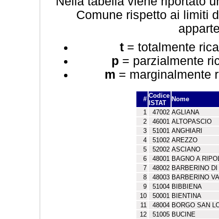
Nella tabella viene riportato 
Comune rispetto ai limiti d
apparte
t
= totalmente rica
p
= parzialmente ric
m
= marginalmente ri
Codice
#
Nome
ISTAT
1
47002
AGLIANA
2
46001
ALTOPASCIO
3
51001
ANGHIARI
4
51002
AREZZO
5
52002
ASCIANO
6
48001
BAGNO A RIPO
7
48002
BARBERINO D
8
48003
BARBERINO VA
9
51004
BIBBIENA
10
50001
BIENTINA
11
48004
BORGO SAN L
12
51005
BUCINE