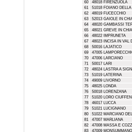
60
48018
FIRENZUOLA
61
51018
FOIANO DELLA
62
48019
FUCECCHIO
63
52013
GAIOLE IN CHI
64
48020
GAMBASSI TE
65
48021
GREVE IN CHI
66
48022
IMPRUNETA
67
48023
INCISA IN VAL
68
50016
LAJATICO
69
47005
LAMPORECCHI
70
47006
LARCIANO
71
50017
LARI
72
48024
LASTRA A SIG
73
51019
LATERINA
74
49009
LIVORNO
75
48025
LONDA
76
50018
LORENZANA
77
51020
LORO CIUFFE
78
46017
LUCCA
79
51021
LUCIGNANO
80
51022
MARCIANO DEL
81
47007
MARLIANA
82
47008
MASSA E COZZ
83
47009
MONSUMMANO