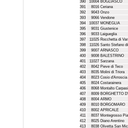
390
10004
BOGLIASCO
391
8016
Ceriana
392
9043
Onzo
393
9066
Vendone
394
10037
MONEGLIA
395
9031
Giustenice
396
9033
Laigueglia
397
11025
Rocchetta di Va
398
11026
Santo Stefano d
399
9007
ARNASCO
400
9008
BALESTRINO
401
11027
Sarzana
402
8042
Pieve di Teco
403
8035
Molini di Triora
404
8023
Cosio d'Arroscia
405
8024
Costarainera
406
8068
Montalto Carpas
407
8009
BORGHETTO D
408
8004
ARMO
409
8010
BORGOMARO
410
8002
APRICALE
411
8037
Montegrosso Pia
412
8025
Diano Arentino
413
8038
Olivetta San Mi