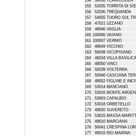
154
50036
TERRICCIOLA
155
52035
TORRITA DI SI
156
52036
TREQUANDA
157
54055
TUORO SUL T
158
47021
UZZANO
159
48046
VAGLIA
160
100006
VAIANO
161
100007
VERNIO
162
48049
VICCHIO
163
50038
VICOPISANO
164
46034
VILLA BASILIC
165
48050
VINCI
166
50039
VOLTERRA
167
50040
CASCIANA TER
168
48052
FIGLINE E INC
169
53014
MANCIANO
170
53016
MONTE ARGEN
171
53003
CAPALBIO
172
53018
ORBETELLO
173
49020
SUVERETO
174
53015
MASSA MARIT
175
49010
MARCIANA
176
50041
CRESPINA LO
177
49015
RIO MARINA