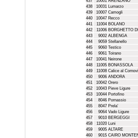
437
10001
ARENZANO
438
10031
Lumarzo
439
10007
Camogli
440
10047
Recco
441
11004
BOLANO
442
11006
BORGHETTO D
443
9002
ALBENGA
444
9059
Stellanello
445
9060
Testico
446
9061
Toirano
447
10041
Neirone
448
11005
BONASSOLA
449
11008
Calice al Cornovi
450
9006
ANDORA
451
10042
Orero
452
10043
Pieve Ligure
453
10044
Portofino
454
8046
Pornassio
455
8047
Prela'
456
9064
Vado Ligure
457
9010
BERGEGGI
458
11020
Luni
459
9005
ALTARE
460
9015
CAIRO MONTE