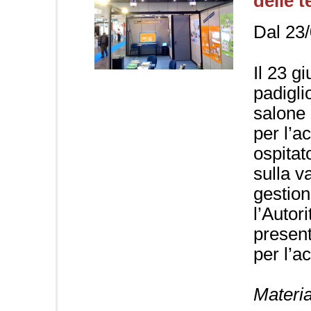
delle 
Dal 23/
Il 23 g
padigli
salone 
per l’a
ospitat
sulla v
gestion
l’Autor
present
per l’a
Materia