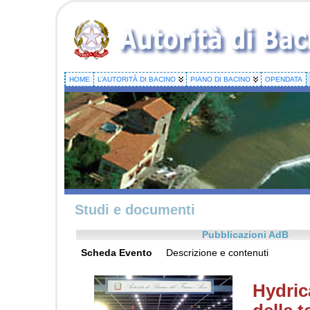
HOME
L’AUTORITÀ DI BACINO
PIANO DI BACINO
OPENDATA
Studi e documenti
Pubblicazioni AdB
Scheda Evento
Descrizione e contenuti
Hydric