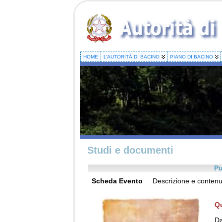
HOME
L’AUTORITÀ DI BACINO
PIANO DI BACINO
Studi e documenti
Pub
Scheda Evento
Descrizione e contenu
Qu
Da