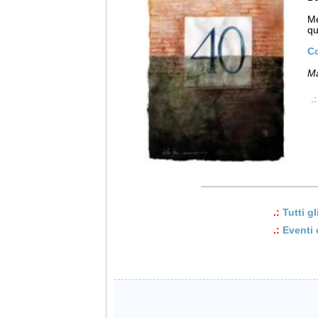
Me
qu
Co
Ma
.:
.:
Tutti g
.:
Eventi 