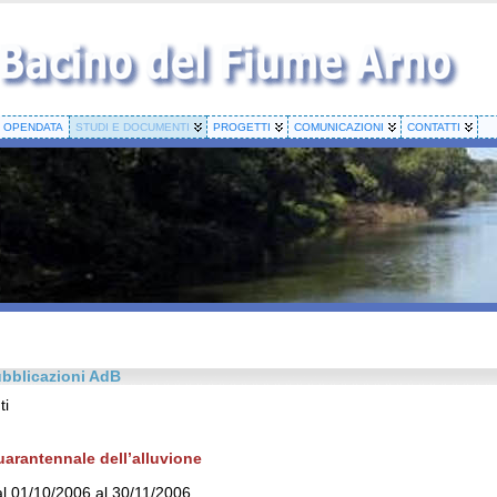
OPENDATA
STUDI E DOCUMENTI
PROGETTI
COMUNICAZIONI
CONTATTI
blicazioni AdB
ti
arantennale dell’alluvione
l 01/10/2006 al 30/11/2006