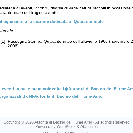
diateca di eventi, incontri, risorse di varia natura raccolti in occasion
arantennale del tragico evento.
llegamento alla sezione dedicata al Quarantennale
teriale
[1]
Rassegna Stampa Quarantennale dell’alluvione 1966 (novembre 
2006)
li eventi in cui è stata coinvolta l�Autorità di Bacino del Fiume A
organizzati dall�Autorità di Bacino del Fiume Arno
Copyright © 2026
Autorità di Bacino del Fiume Arno
- All Rights Reserved
Powered by
WordPress
&
Atahualpa