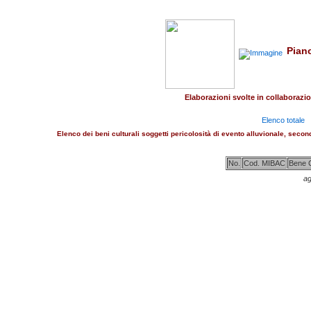
Piano
Elaborazioni svolte in collaborazion
Elenco totale
Elenco dei beni culturali soggetti pericolosità di evento alluvionale, secon
No.
Cod. MIBAC
Bene C
ag