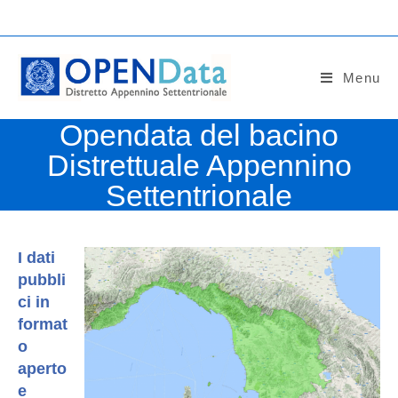
Salta
al
contenuto
Menu
Opendata del bacino
Distrettuale Appennino
Settentrionale
I dati
pubbli
ci in
format
o
aperto
e