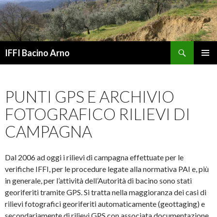
Cerca
IFFI Bacino Arno
VAI
MENU
AL
PRINCI
CONTENUTO
PUNTI GPS E ARCHIVIO
FOTOGRAFICO RILIEVI DI
CAMPAGNA
Dal 2006 ad oggi i rilievi di campagna effettuate per le
verifiche IFFI, per le procedure legate alla normativa PAI e, più
in generale, per l’attività dell’Autorità di bacino sono stati
georiferiti tramite GPS. Si tratta nella maggioranza dei casi di
rilievi fotografici georiferiti automaticamente (geottaging) e
secondariamente di rilievi GPS con associata documentazione