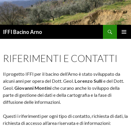
Cerca
IFFI Bacino Arno
VAI
MENU
AL
PRINCI
CONTENUTO
RIFERIMENTI E CONTATTI
Il progetto IFFI per il bacino dell’Arno è stato sviluppato da
alcuni anni per opera del Dott. Geol.
Lorenzo Sulli
e del Dott.
Geol.
Giovanni Montini
che curano anche lo sviluppo della
parte di gestione dei dati e della cartografia e la fase di
diffusione delle informazioni.
Questi i riferimenti per ogni tipo di contatto, richiesta di dati, la
richiesta di accesso all’area riservata e di informazioni: