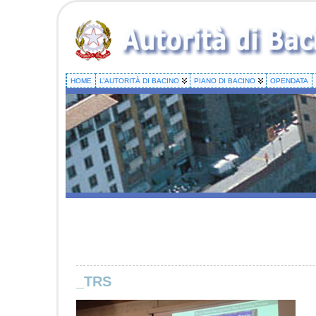
HOME
L’AUTORITÀ DI BACINO
PIANO DI BACINO
OPENDATA
_TRS