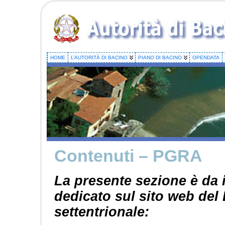
HOME
L’AUTORITÀ DI BACINO
PIANO DI BACINO
OPENDATA
Contenuti – PGRA
La presente sezione è da i
dedicato sul sito web del
settentrionale: