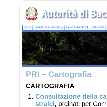
HOME
L’AUTORITÀ DI BACINO
PIANO DI BACINO
OPENDATA
PRI – Cartografia
CARTOGRAFIA
Consultazione della car
stralci
, ordinati per Co