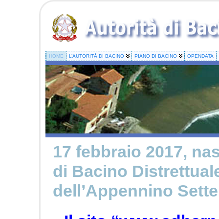
HOME
L’AUTORITÀ DI BACINO
PIANO DI BACINO
OPENDATA
17 febbraio 2017, nas
di Bacino Distrettual
dell’Appennino Sette