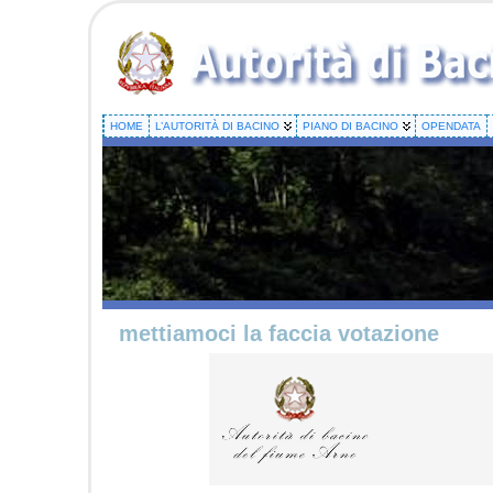
HOME
L’AUTORITÀ DI BACINO
PIANO DI BACINO
OPENDATA
mettiamoci la faccia votazione