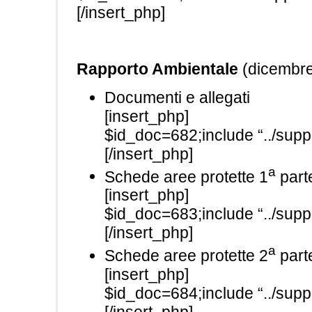
[/insert_php]
Rapporto Ambientale
(dicembre
Documenti e allegati
[insert_php]
$id_doc=682;include “../suppo
[/insert_php]
a
Schede aree protette 1
part
[insert_php]
$id_doc=683;include “../suppo
[/insert_php]
a
Schede aree protette 2
part
[insert_php]
$id_doc=684;include “../suppo