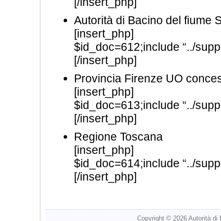
[/insert_php]
Autorità di Bacino del fiume 
[insert_php]
$id_doc=612;include “../suppo
[/insert_php]
Provincia Firenze UO concess
[insert_php]
$id_doc=613;include “../suppo
[/insert_php]
Regione Toscana
[insert_php]
$id_doc=614;include “../suppo
[/insert_php]
Copyright © 2026
Autorità di