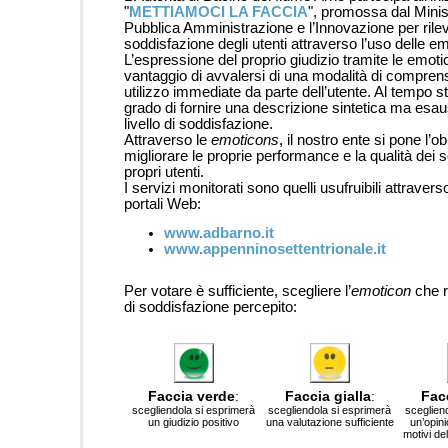
"
METTIAMOCI LA FACCIA
", promossa dal Minis
Pubblica Amministrazione e l’Innovazione per rileva
soddisfazione degli utenti attraverso l’uso delle e
L’espressione del proprio giudizio tramite le emotic
vantaggio di avvalersi di una modalità di compren
utilizzo immediate da parte dell’utente. Al tempo s
grado di fornire una descrizione sintetica ma esau
livello di soddisfazione.
Attraverso le
emoticons
, il nostro ente si pone l’ob
migliorare le proprie performance e la qualità dei ser
propri utenti.
I servizi monitorati sono quelli usufruibili attravers
portali Web:
www.adbarno.it
www.appenninosettentrionale.it
Per votare è sufficiente, scegliere l’
emoticon
che rif
di soddisfazione percepito:
Faccia verde
:
Faccia gialla
:
Fac
scegliendola si esprimerà
scegliendola si esprimerà
sceglien
un giudizio positivo
una valutazione sufficiente
un’opini
motivi de