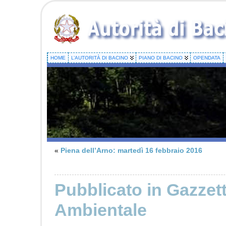
HOME
L’AUTORITÀ DI BACINO
PIANO DI BACINO
OPENDATA
«
Piena dell’Arno: martedì 16 febbraio 2016
Pubblicato in Gazzetta
Ambientale