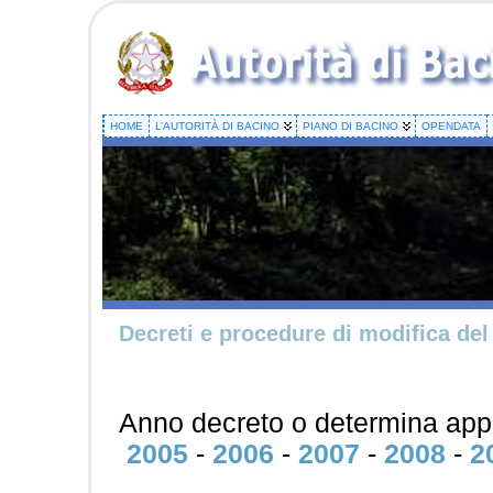
HOME
L’AUTORITÀ DI BACINO
PIANO DI BACINO
OPENDATA
Decreti e procedure di modifica del
Anno decreto o determina app
2005
-
2006
-
2007
-
2008
-
2