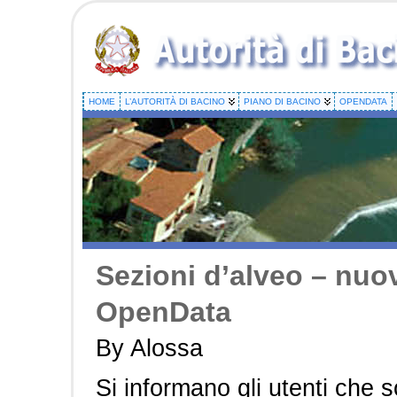
HOME
L’AUTORITÀ DI BACINO
PIANO DI BACINO
OPENDATA
Sezioni d’alveo – nuov
OpenData
By Alossa
Si informano gli utenti che 