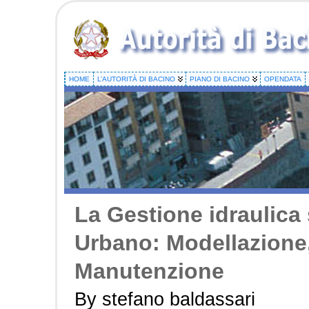
HOME
L’AUTORITÀ DI BACINO
PIANO DI BACINO
OPENDATA
La Gestione idraulica 
Urbano: Modellazione
Manutenzione
By stefano baldassari