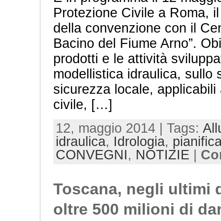
Protezione Civile a Roma, il
della convenzione con il Ce
Bacino del Fiume Arno”. Obie
prodotti e le attività svilupp
modellistica idraulica, sullo 
sicurezza locale, applicabili 
civile, […]
12, maggio 2014 | Tags:
All
idraulica
,
Idrologia
,
pianific
CONVEGNI
,
NOTIZIE
|
Co
Toscana, negli ultimi 
oltre 500 milioni di da