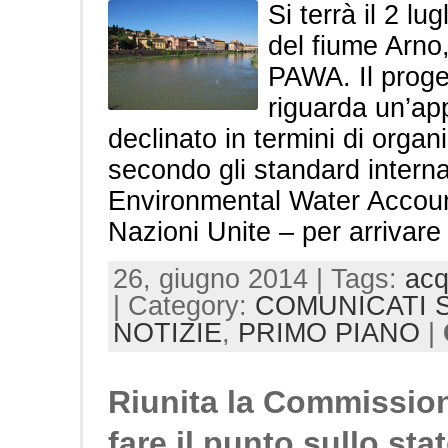
Si terrà il 2 lu
del fiume Arno
PAWA. Il proge
riguarda un’app
declinato in termini di organ
secondo gli standard internaz
Environmental Water Accounts
Nazioni Unite – per arrivare
26, giugno 2014 | Tags:
ac
| Category:
COMUNICATI 
NOTIZIE
,
PRIMO PIANO
|
Riunita la Commission
fare il punto sullo stat