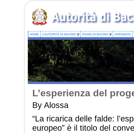
HOME
L’AUTORITÀ DI BACINO
PIANO DI BACINO
OPENDATA
L’esperienza del prog
By Alossa
“La ricarica delle falde: l’es
europeo” è il titolo del co