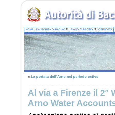
HOME
L’AUTORITÀ DI BACINO
PIANO DI BACINO
OPENDATA
«
La portata dell’Arno nel periodo estivo
Al via a Firenze il 2
Arno Water Account