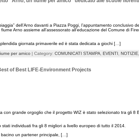
to “Arno, un fiume per amico” dedicato alle scuole fiorent
piaggia” dell’Arno davanti a Piazza Poggi, l’appuntamento conclusivo de
el fiume Arno assieme all’assessorato all’educazione del Comune di Fire
splendida giornata primaverile ed è stata dedicata a giochi […]
fiume per amico
| Category:
COMUNICATI STAMPA
,
EVENTI
,
NOTIZIE
8 Best of Best LIFE-Environment Projects
ca con grande orgoglio che il progetto WIZ è stato selezionato tra gl
tati individuati fra gli 8 migliori a livello europeo di tutto il 2014.
di bacino un partener principale, […]