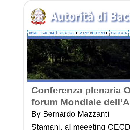
HOME
L’AUTORITÀ DI BACINO
PIANO DI BACINO
OPENDATA
Conferenza plenaria O
forum Mondiale dell’
By Bernardo Mazzanti
Stamani, al meeeting OECD c