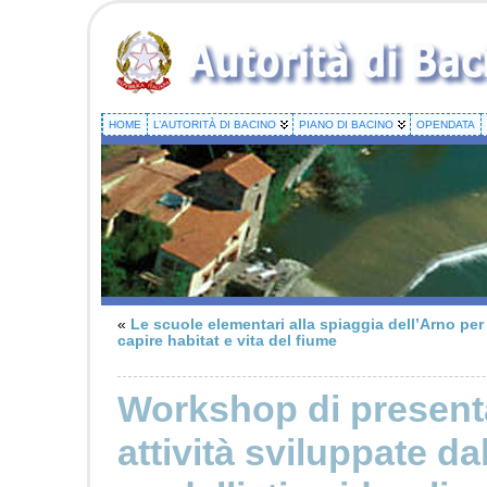
HOME
L’AUTORITÀ DI BACINO
PIANO DI BACINO
OPENDATA
«
Le scuole elementari alla spiaggia dell’Arno per
capire habitat e vita del fiume
Workshop di presenta
attività sviluppate da