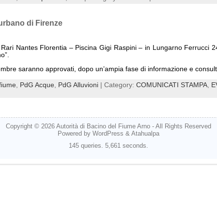
 urbano di Firenze
ari Nantes Florentia – Piscina Gigi Raspini – in Lungarno Ferrucci 24,
no”.
mbre saranno approvati, dopo un’ampia fase di informazione e consulta
 fiume
,
PdG Acque
,
PdG Alluvioni
| Category:
COMUNICATI STAMPA
,
E
Copyright © 2026
Autorità di Bacino del Fiume Arno
- All Rights Reserved
Powered by
WordPress
&
Atahualpa
145 queries. 5,661 seconds.