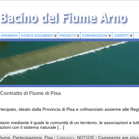
OPENDATA
STUDI E DOCUMENTI
PROGETTI
COMUNICAZIONI
CONTATTI
 Contratto di Fiume di Pisa
tecipato, ideato dalla Provincia di Pisa e cofinanziato assieme alle Reg
rio mediante il quale le comunità di un territorio, le associazioni e tutti
azioni con il sistema naturale […]
 fiume
,
Partecipazione
,
Pisa
| Category:
NOTIZIE
|
Comments are clo